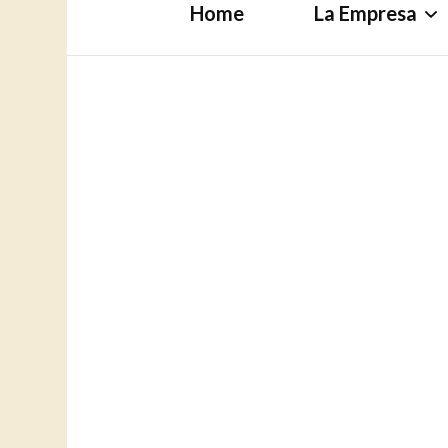
Home
La Empresa
Nuestra Empre
Juguetes sanos
seguros